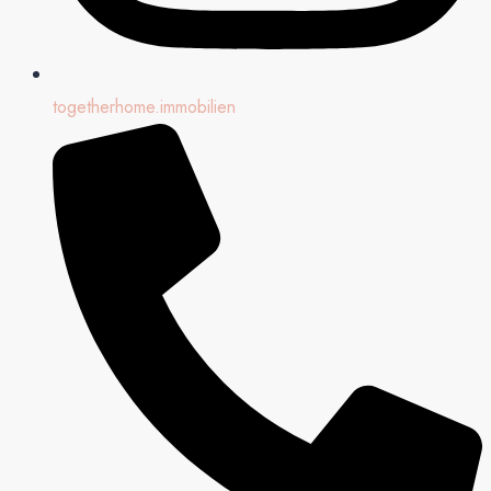
togetherhome.immobilien