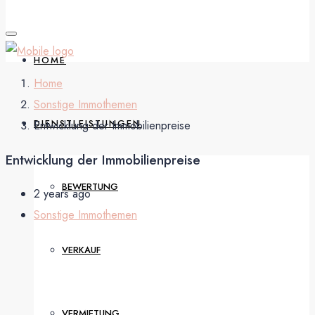
HOME
Home
Sonstige Immothemen
DIENSTLEISTUNGEN
Entwick­lung der Immobilien­preise
Entwick­lung der Immobilien­preise
BEWERTUNG
2 years ago
Sonstige Immothemen
VERKAUF
VERMIETUNG