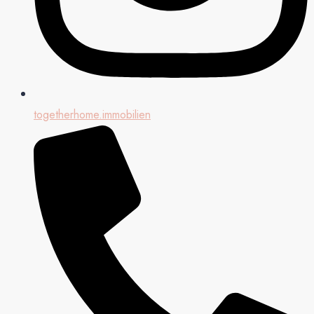
togetherhome.immobilien