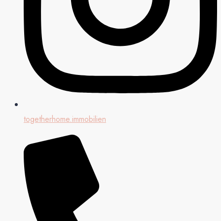
togetherhome.immobilien