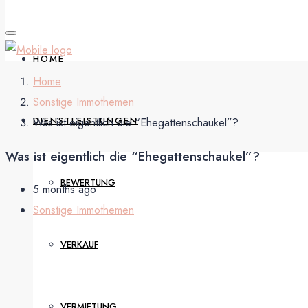
HOME
Home
Sonstige Immothemen
DIENSTLEISTUNGEN
Was ist eigentlich die “Ehegattenschaukel”?
Was ist eigentlich die “Ehegattenschaukel”?
BEWERTUNG
5 months ago
Sonstige Immothemen
VERKAUF
VERMIETUNG