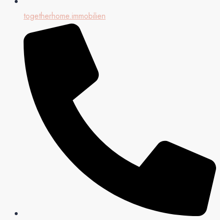
togetherhome.immobilien