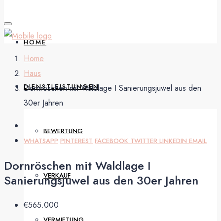
HOME
Home
Haus
DIENSTLEISTUNGEN
Dornröschen mit Waldlage I Sanierungsjuwel aus den
30er Jahren
BEWERTUNG
WHATSAPP
PINTEREST
FACEBOOK
TWITTER
LINKEDIN
EMAIL
Dornröschen mit Waldlage I
VERKAUF
Sanierungsjuwel aus den 30er Jahren
€565.000
VERMIETUNG