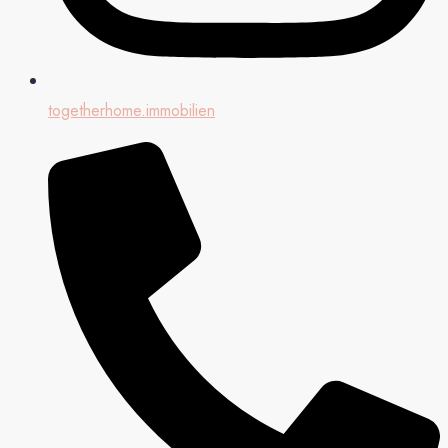
togetherhome.immobilien