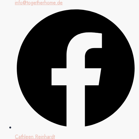
info@togetherhome.de
Cathleen Reinhardt