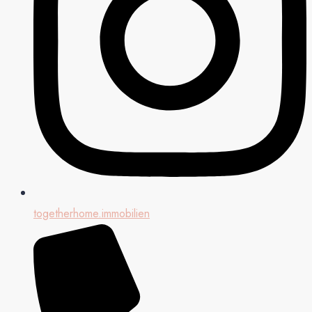
togetherhome.immobilien