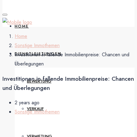
HOME
Home
Sonstige Immothemen
DIENSTLEISTUNGEN
Investitionen in fallende Immobilienpreise: Chancen und
Überlegungen
Investitionen in fallende Immobilienpreise: Chancen
BEWERTUNG
und Überlegungen
2 years ago
VERKAUF
Sonstige Immothemen
VERMIETUNG