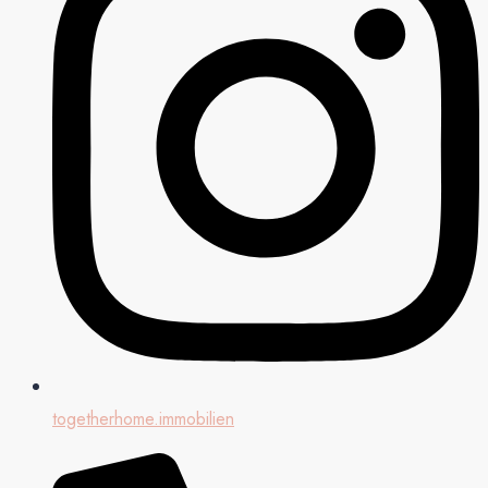
togetherhome.immobilien