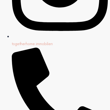
togetherhome.immobilien