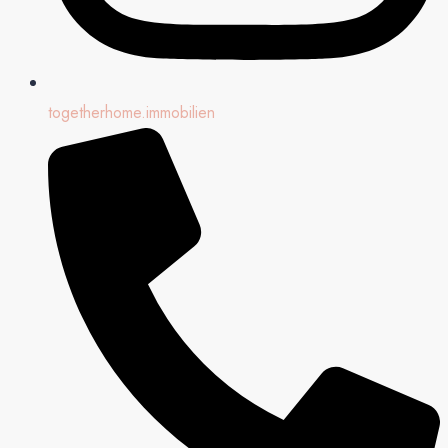
togetherhome.immobilien