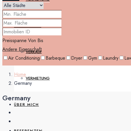
IMMOBILIEN
Preisspanne
Von
Bis
Andere Eigenschaft
VERKAUF
Air Conditioning
Barbeque
Dryer
Gym
Laundry
La
Home
VERMIETUNG
Germany
Germany
ÜBER MICH
REFERENZEN