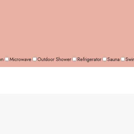
wn
Microwave
Outdoor Shower
Refrigerator
Sauna
Swi