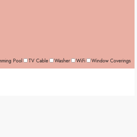
mming Pool
TV Cable
Washer
WiFi
Window Coverings