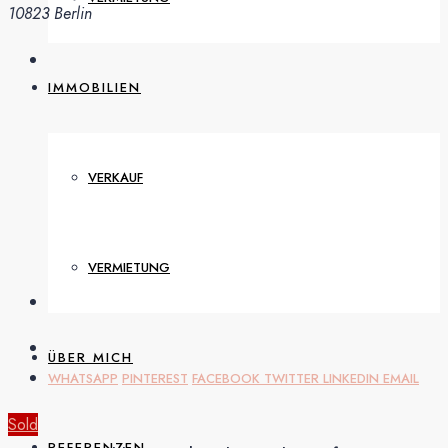
10823 Berlin
IMMOBILIEN
VERKAUF
VERMIETUNG
ÜBER MICH
WHATSAPP
PINTEREST
FACEBOOK
TWITTER
LINKEDIN
EMAIL
Sold
REFERENZEN