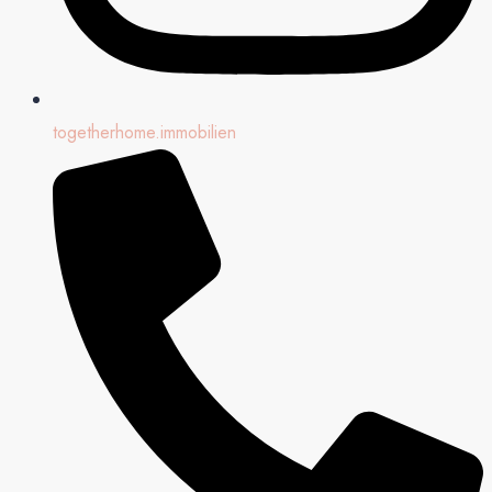
togetherhome.immobilien