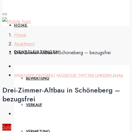
HOME
Home
Apartment
DIENSTLEISTUNGEN
Drei-Zimmer-Altbau in Schöneberg – bezugsfrei
WHATSAPP
PINTEREST
FACEBOOK
TWITTER
LINKEDIN
EMAIL
BEWERTUNG
Drei-Zimmer-Altbau in Schöneberg –
bezugsfrei
VERKAUF
Sold
VERMIETUNG