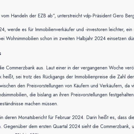
h vom Handeln der EZB ab“, unterstreicht vdp-Präsident Gero Be
4, werde es für Immobilienverkäufer und -investoren leichter, e
 bei Wohnimmobilien schon im zweiten Halbjahr 2024 einsetzen dür
s
 Commerzbank aus. Laut einer in der vergangenen Woche veröffent
eißt, sei trotz des Rückgangs der Immobilienpreise die Zahl der
zwischen den Preisvorstellungen von Käufern und Verkäufern, da vi
dsimmobilien, die bislang an ihren Preisvorstellungen festgehalten
ugeständnisse machen müssen.
deren Monatsbericht für Februar 2024. Darin heißt es, dass die P
. Gegenüber dem ersten Quartal 2024 sieht die Commerzbank, unt