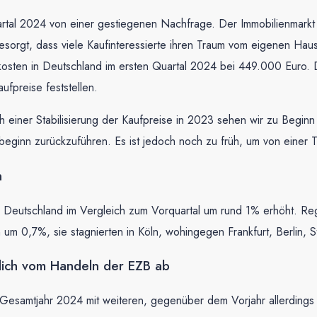
Quartal 2024 von einer gestiegenen Nachfrage. Der Immobilienmark
gt, dass viele Kaufinteressierte ihren Traum vom eigenen Haus n
kosten in Deutschland im ersten Quartal 2024 bei 449.000 Euro. D
ufpreise feststellen.
h einer Stabilisierung der Kaufpreise in 2023 sehen wir zu Beginn
esbeginn zurückzuführen. Es ist jedoch noch zu früh, um von eine
n
ür Deutschland im Vergleich zum Vorquartal um rund 1% erhöht. Re
 um 0,7%, sie stagnierten in Köln, wohingegen Frankfurt, Berlin,
lich vom Handeln der EZB ab
 Gesamtjahr 2024 mit weiteren, gegenüber dem Vorjahr allerding