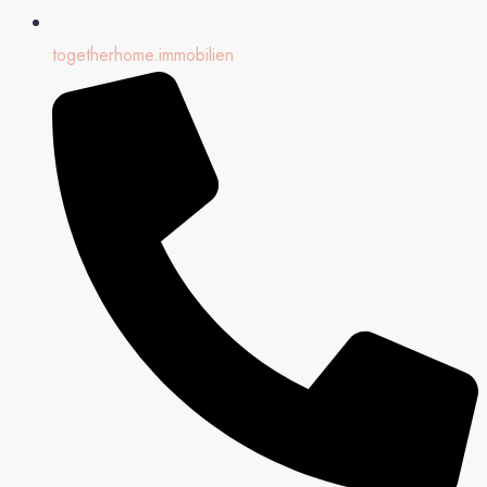
togetherhome.immobilien