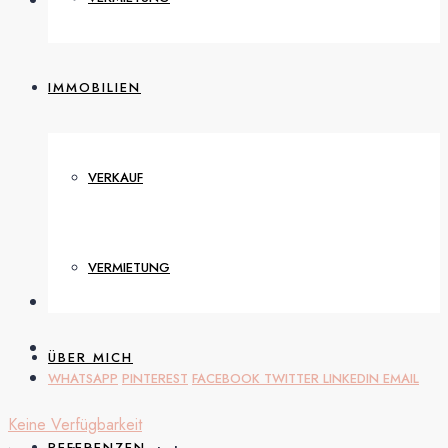
IMMOBILIEN
VERKAUF
VERMIETUNG
ÜBER MICH
WHATSAPP
PINTEREST
FACEBOOK
TWITTER
LINKEDIN
EMAIL
Keine Verfügbarkeit
REFERENZEN