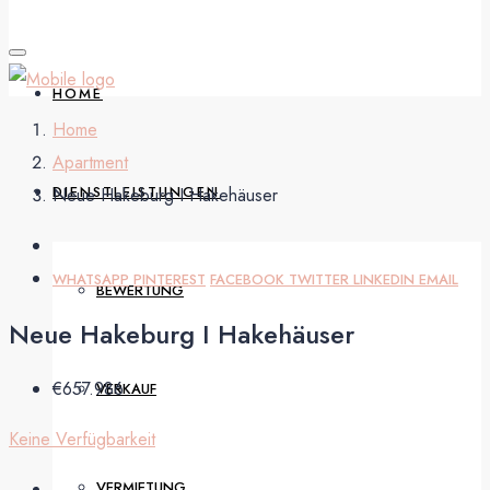
HOME
Home
Apartment
DIENSTLEISTUNGEN
Neue Hakeburg I Hakehäuser
WHATSAPP
PINTEREST
FACEBOOK
TWITTER
LINKEDIN
EMAIL
BEWERTUNG
Neue Hakeburg I Hakehäuser
€657.986
VERKAUF
Keine Verfügbarkeit
VERMIETUNG