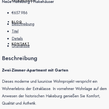
Neue Hakeburg I Hakehäuser
€657.986
BLOG
Beschreibung
Titel
Details
KONTAKT
Grundrisse
Beschreibung
Zwei-Zimmer-Apartment mit Garten
Dieses moderne und luxuriöse Wohnprojekt verspricht ein
Wohnerlebnis der Extraklasse. In vornehmer Wohnlage auf dem
Anwesen der historischen Hakeburg genießen Sie Komfort,
Qualität und Ästhetik.