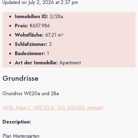
Updated on July 2, 2026 at 2:37 pm
Immobilien ID:
2/28a
Preis:
€657.986
Wohnfläche:
67,21 m²
Schlafzimmer:
2
Badezimmer:
1
Art der Immobilie:
Apartment
Grundrisse
Grundriss WE20a und 28a
NHB_Haus-1_-WE-20-A_-EG_030425_vermast
Description:
Plan Mietergärten